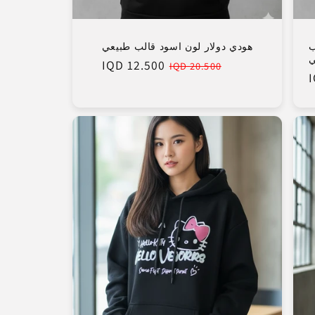
ب
هودي دولار لون اسود قالب طبيعي
ي
12.500 IQD
Sale
Regular
20.500 IQD
price
price