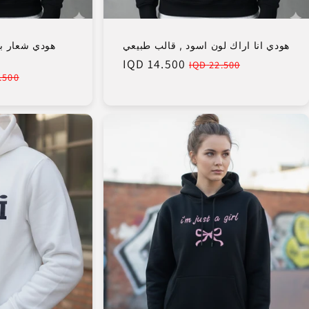
هودي انا اراك لون اسود , قالب طبيعي
هودي شعار با
14.500 IQD
Sale
Regular
22.500 IQD
gular
500 IQD
price
price
price