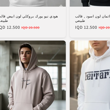
تمان لون اسود , قالب
هودي نيو يورك بروكلي لون ابيض قال
طبيعي
طبيع
12.500 IQD
Sale
Regular
12.500 IQD
Sale
Re
20.500 IQD
20.
price
price
price