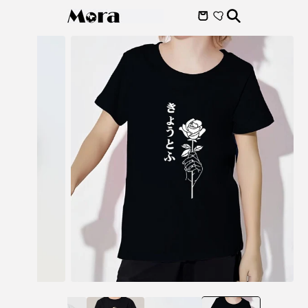
Skip to
content
Skip to
product
information