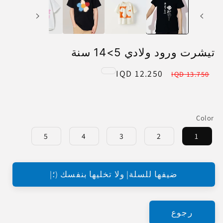
تيشرت ورود ولادي 5>14 سنة
12.250 IQD
Sale
Regular
13.750 IQD
price
price
Color
5
4
3
2
1
ضيفها للسلة| ولا تخليها بنفسك (؛|
رجوع