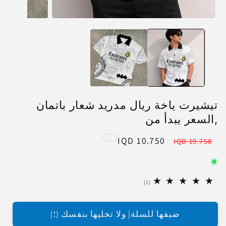
تيشيرت ياخة ريال مدريد شعار باتمان
,السعر يبدأ من
10.750 IQD
Sale
Regular
19.750 IQD
price
price
1
(1)
total
reviews
ضيفها للسلة| ولا تخليها بنفسك (؛|