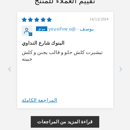
تقييم العملاء للمنتج
l
e
16/12/2024
c
يوسف - @yousifvw o
o
n
البنوك شارع النداوي
t
تيشيرت كلش حلو و قالب يجنن و كلش
e
حبيته
n
t
المراجعة الكاملة
قراءة المزيد من المراجعات