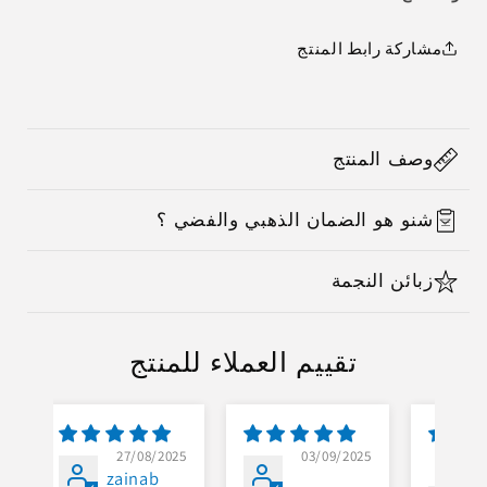
مشاركة رابط المنتج
C
o
وصف المنتج
l
l
شنو هو الضمان الذهبي والفضي ؟
a
p
زبائن النجمة
s
i
b
تقييم العملاء للمنتج
l
e
c
5
27/08/2025
03/09/2025
o
zainab