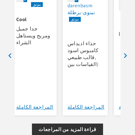
ي
darenbasm
n
نينوى-برطلة
t
Cool
e
جدا جميل
n
يد جدا
ومريح ويستاهل
t
الشراء
حذاء اديداس
كامبوس اسود
,قالب طبيعي
(القياسات بين
36>44)
الكاملة
المراجعة الكاملة
المراجعة الكاملة
ا
قراءة المزيد من المراجعات