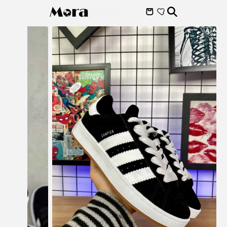
Skip to
content
Skip to
product
information