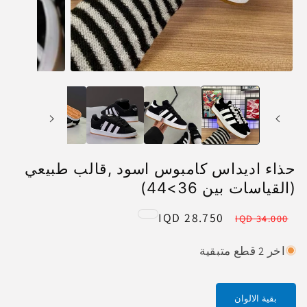
حذاء اديداس كامبوس اسود ,قالب طبيعي
(القياسات بين 36>44)
28.750 IQD
Sale
Regular
34.000 IQD
price
price
اخر 2 قطع متبقية
بقية الالوان