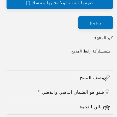
ضيفها للسلة| ولا تخليها بنفسك (؛|
رجوع
كود المنتج
▾
مشاركة رابط المنتج
C
o
وصف المنتج
l
l
شنو هو الضمان الذهبي والفضي ؟
a
p
زبائن النجمة
s