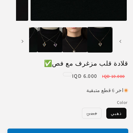
قلادة قلب مزغرف مع فص✅
6.000 IQD
Sale
Regular
10.000 IQD
price
price
اخر 6 قطع متبقية
Color
ذهبي
فضي
Variant sold out or unavailable